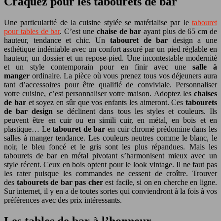
Craquez pour les tabourets de bar
Une particularité de la cuisine stylée se matérialise par le
tabouret
pour tables de bar
. C’est une
chaise de bar
ayant plus de 65 cm de
hauteur, tendance et chic. Un
tabouret de bar
design a une
esthétique indéniable avec un confort assuré par un pied réglable en
hauteur, un dossier et un repose-pied. Une incontestable modernité
et un style contemporain pour en finir avec une
salle à
manger
ordinaire. La pièce où vous prenez tous vos déjeuners aura
tant d’accessoires pour être qualifié de conviviale. Personnaliser
votre cuisine, c’est personnaliser votre maison. Adoptez les
chaises
de bar
et soyez en sûr que vos enfants les aimeront. Ces
tabourets
de bar design
se déclinent dans tous les styles et couleurs. Ils
peuvent être en cuir ou en simili cuir, en métal, en bois et en
plastique… Le
tabouret de bar
en cuir chromé prédomine dans les
salles à manger tendance. Les couleurs neutres comme le blanc, le
noir, le bleu foncé et le gris sont les plus répandues. Mais les
tabourets de bar en métal pivotant s’harmonisent mieux avec un
style récent. Ceux en bois optent pour le look vintage. Il ne faut pas
les rater puisque les commandes ne cessent de croître. Trouver
des
tabourets de bar pas cher
est facile, si on en cherche en ligne.
Sur internet, il y en a de toutes sortes qui conviendront à la fois à vos
préférences avec des prix intéressants.
Les tables de bar à l’honneur