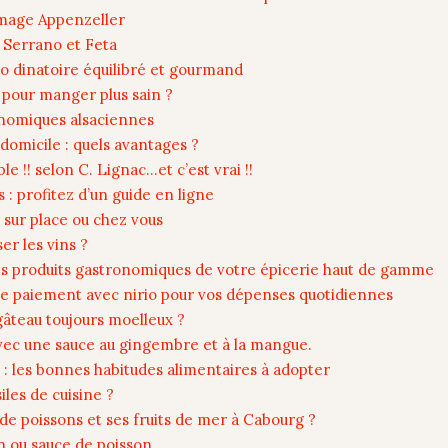
omage Appenzeller
 Serrano et Feta
 dinatoire équilibré et gourmand
s pour manger plus sain ?
onomiques alsaciennes
 domicile : quels avantages ?
e !! selon C. Lignac…et c’est vrai !!
 : profitez d’un guide en ligne
 sur place ou chez vous
r les vins ?
des produits gastronomiques de votre épicerie haut de gamme
de paiement avec nirio pour vos dépenses quotidiennes
gâteau toujours moelleux ?
vec une sauce au gingembre et à la mangue.
: les bonnes habitudes alimentaires à adopter
les de cuisine ?
 de poissons et ses fruits de mer à Cabourg ?
on ou sauce de poisson