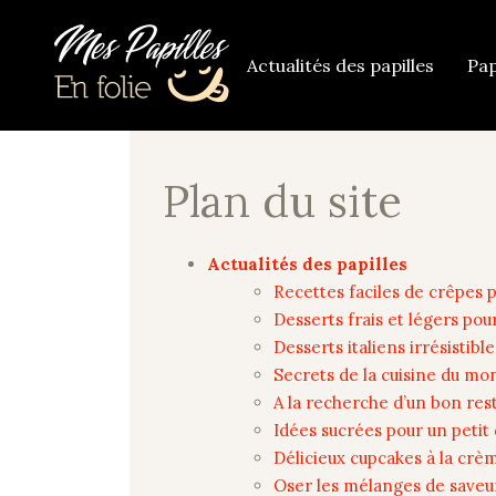
Actualités des papilles
Pap
Plan du site
Actualités des papilles
Recettes faciles de crêpes p
Desserts frais et légers pou
Desserts italiens irrésistib
Secrets de la cuisine du mo
A la recherche d’un bon res
Idées sucrées pour un peti
Délicieux cupcakes à la crè
Oser les mélanges de saveur