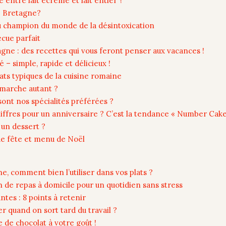
entre lait écrémé et lait entier ?
de Bretagne?
au champion du monde de la désintoxication
ecue parfait
pagne : des recettes qui vous feront penser aux vacances !
 – simple, rapide et délicieux !
ats typiques de la cuisine romaine
a marche autant ?
sont nos spécialités préférées ?
ffres pour un anniversaire ? C’est la tendance « Number Cake 
un dessert ?
 de fête et menu de Noël
ne, comment bien l’utiliser dans vos plats ?
n de repas à domicile pour un quotidien sans stress
tes : 8 points à retenir
 quand on sort tard du travail ?
 de chocolat à votre goût !