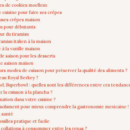
tes de cookies moelleux
e cuisine pour faire ses crêpes
uses crêpes maison
su pour débutants
ur du tiramisu
ramisu italien à la maison
 à la vanille maison
de saison pour les desserts
 de saison maison
leurs modes de cuisson pour préserver la qualité des aliments ?
 eau Royal Berkey ?
l, Superbowl : quelles sont les différences entre ces tendanc
r la cuisson à la plancha ?
ation dans votre cuisine ?
 absolument pour mieux comprendre la gastronomie mexicaine !
a santé
uilles pratique et facile
e collations à consommer entre les repas ?