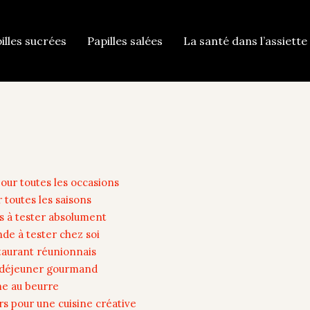
illes sucrées
Papilles salées
La santé dans l’assiette 
our toutes les occasions
r toutes les saisons
les à tester absolument
nde à tester chez soi
taurant réunionnais
t déjeuner gourmand
me au beurre
s pour une cuisine créative