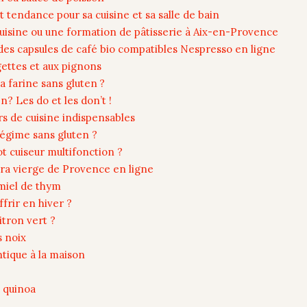
t tendance pour sa cuisine et sa salle de bain
uisine ou une formation de pâtisserie à Aix-en-Provence
des capsules de café bio compatibles Nespresso en ligne
ettes et aux pignons
 farine sans gluten ?
? Les do et les don’t !
s de cuisine indispensables
égime sans gluten ?
t cuiseur multifonction ?
xtra vierge de Provence en ligne
 miel de thym
frir en hiver ?
itron vert ?
s noix
tique à la maison
u quinoa