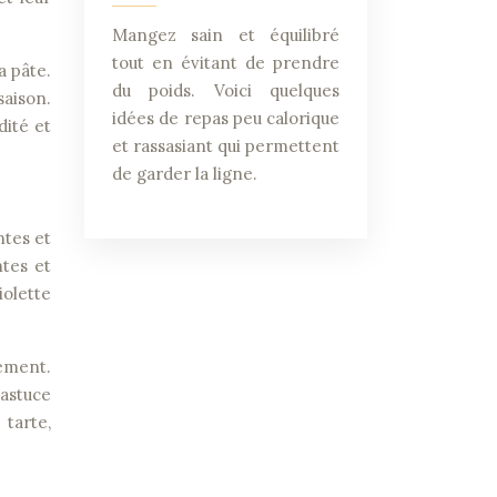
Mangez sain et équilibré
tout en évitant de prendre
a pâte.
du poids. Voici quelques
saison.
idées de repas peu calorique
dité et
et rassasiant qui permettent
de garder la ligne.
ntes et
ntes et
iolette
rement.
 astuce
 tarte,