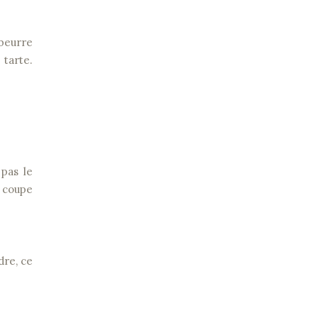
 beurre
 tarte.
 pas le
e coupe
dre, ce