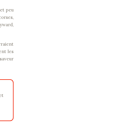
 et peu
corses,
ayward,
rraient
ent les
saveur