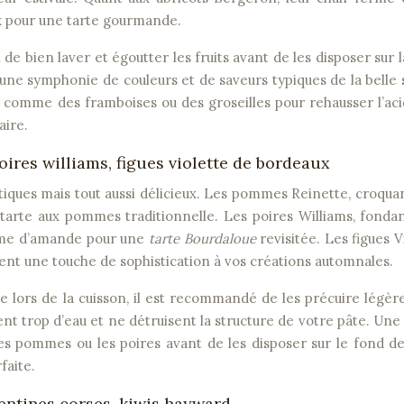
ux pour une tarte gourmande.
l de bien laver et égoutter les fruits avant de les disposer sur l
ne symphonie de couleurs et de saveurs typiques de la belle 
s comme des framboises ou des groseilles pour rehausser l’aci
aire.
oires williams, figues violette de bordeaux
stiques mais tout aussi délicieux. Les pommes Reinette, croqua
tarte aux pommes traditionnelle. Les poires Williams, fonda
rème d’amande pour une
tarte Bourdaloue
revisitée. Les figues V
tent une touche de sophistication à vos créations automnales.
ne lors de la cuisson, il est recommandé de les précuire légè
nt trop d’eau et ne détruisent la structure de votre pâte. Une
s pommes ou les poires avant de les disposer sur le fond de
faite.
mentines corses, kiwis hayward