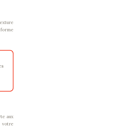
exture
a forme
rte aux
e votre