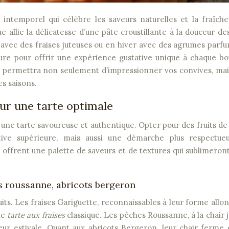
 allie la délicatesse d’une pâte croustillante à la douceur des
é avec des fraises juteuses ou en hiver avec des agrumes parfu
ture pour offrir une expérience gustative unique à chaque b
ous permettra non seulement d’impressionner vos convives, mai
es saisons.
our une tarte optimale
r une tarte savoureuse et authentique. Opter pour des fruits de
tive supérieure, mais aussi une démarche plus respectue
é offrent une palette de saveurs et de textures qui sublimeron
hes roussanne, abricots bergeron
ruits. Les fraises Gariguette, reconnaissables à leur forme allo
ne
tarte aux fraises
classique. Les pêches Roussanne, à la chair 
r estivale. Quant aux abricots Bergeron, leur chair ferme 