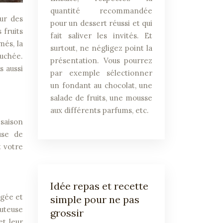
quantité recommandée
pour un dessert réussi et qui
 fruits
fait saliver les invités. Et
més, la
surtout, ne négligez point la
ouchée.
présentation. Vous pourrez
s aussi
par exemple sélectionner
un fondant au chocolat, une
salade de fruits, une mousse
aux différents parfums, etc.
 saison
use de
t votre
Idée repas et recette
ngée et
simple pour ne pas
juteuse
grossir
et leur