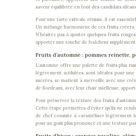
saveur équilibrée en font des candidats idéa
Pour une tarte estivale réussie, il est essentie
Un mélange harmonieux de ces fruits créera u
N’hésitez pas à ajouter quelques fruits rouge
apporter une touche de fraîcheur supplément
Fruits d’automne : pommes reinette, p
L’automne offre une palette de fruits plus ru
légèrement acidulées, sont idéales pour une 
sucrées, se marient à merveille avec une c
de Bordeaux, avec leur chair mielleuse, appor
Pour préserver la texture des fruits d’autom
Cette étape permettra d’éviter qu’ils ne rende
de chef consiste à caraméliser légèrement le
pour un goût plus prononcé et une texture par
Fruits d’hiver : oranges naveline, clé