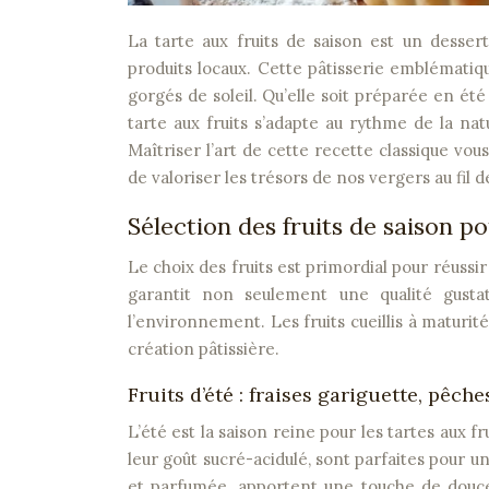
La tarte aux fruits de saison est un dessert intemporel qui célèbre les saveurs naturelles et la fraîcheur des
produits locaux. Cette pâtisserie emblématique
gorgés de soleil. Qu’elle soit préparée en ét
tarte aux fruits s’adapte au rythme de la na
Maîtriser l’art de cette recette classique v
de valoriser les trésors de nos vergers au fil d
Sélection des fruits de saison p
Le choix des fruits est primordial pour réussi
garantit non seulement une qualité gusta
l’environnement. Les fruits cueillis à maturit
création pâtissière.
Fruits d’été : fraises gariguette, pêc
L’été est la saison reine pour les tartes aux f
leur goût sucré-acidulé, sont parfaites pour u
et parfumée, apportent une touche de douceu