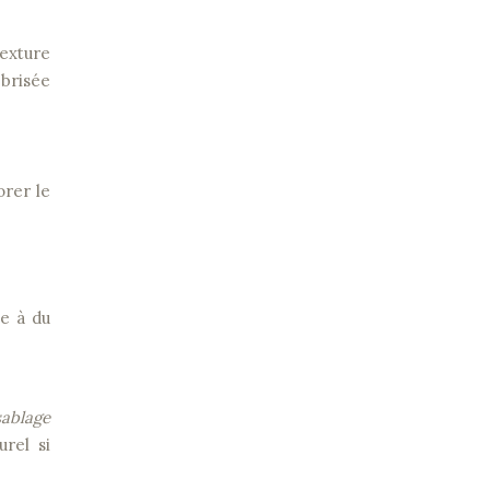
texture
 brisée
orer le
le à du
sablage
rel si