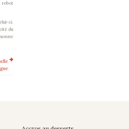
 robot
lui-ci.
cité du
ersonne
elle
igne
Accros au desserts