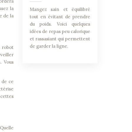
cordera
ssez la
Mangez sain et équilibré
e de la
tout en évitant de prendre
du poids. Voici quelques
idées de repas peu calorique
et rassasiant qui permettent
de garder la ligne.
e robot
eiller
. Vous
l de ce
ctérise
cettes
 Quelle