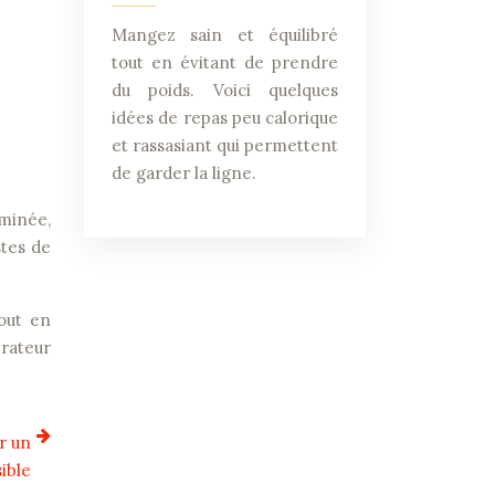
Mangez sain et équilibré
tout en évitant de prendre
du poids. Voici quelques
idées de repas peu calorique
et rassasiant qui permettent
de garder la ligne.
rminée,
stes de
tout en
érateur
r un
ible