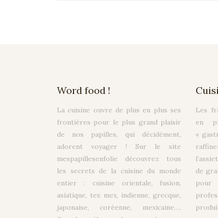
Word food !
Cuis
La cuisine ouvre de plus en plus ses
Les fr
frontières pour le plus grand plaisir
en pl
de nos papilles, qui décidément,
« gas
adorent voyager ! Sur le site
raffi
mespapillesenfolie découvrez tous
l’assi
les secrets de la cuisine du monde
de gra
entier : cuisine orientale, fusion,
pou
asiatique, tex mex, indienne, grecque,
profes
japonaise, coréenne, mexicaine….
produit