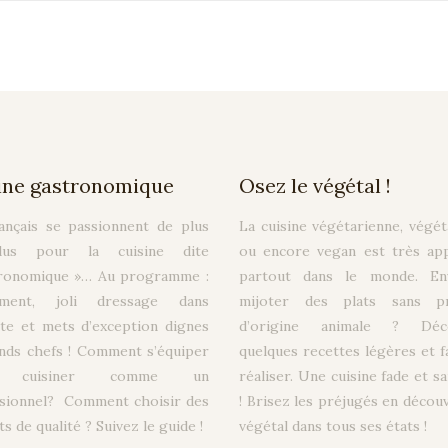
ine gastronomique
Osez le végétal !
ançais se passionnent de plus
La cuisine végétarienne, végét
us pour la cuisine dite
ou encore vegan est très ap
tronomique »… Au programme :
partout dans le monde. En
nement, joli dressage dans
mijoter des plats sans pr
ette et mets d’exception dignes
d’origine animale ? Déc
nds chefs ! Comment s’équiper
quelques recettes légères et fa
r cuisiner comme un
réaliser. Une cuisine fade et s
sionnel? Comment choisir des
! Brisez les préjugés en découv
s de qualité ? Suivez le guide !
végétal dans tous ses états !