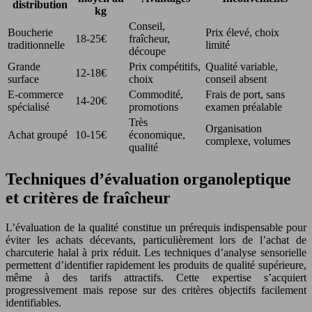
distribution
kg
Conseil,
Boucherie
Prix élevé, choix
18-25€
fraîcheur,
traditionnelle
limité
découpe
Grande
Prix compétitifs,
Qualité variable,
12-18€
surface
choix
conseil absent
E-commerce
Commodité,
Frais de port, sans
14-20€
spécialisé
promotions
examen préalable
Très
Organisation
Achat groupé
10-15€
économique,
complexe, volumes
qualité
Techniques d’évaluation organoleptique
et critères de fraîcheur
L’évaluation de la qualité constitue un prérequis indispensable pour
éviter les achats décevants, particulièrement lors de l’achat de
charcuterie halal à prix réduit. Les techniques d’analyse sensorielle
permettent d’identifier rapidement les produits de qualité supérieure,
même à des tarifs attractifs. Cette expertise s’acquiert
progressivement mais repose sur des critères objectifs facilement
identifiables.