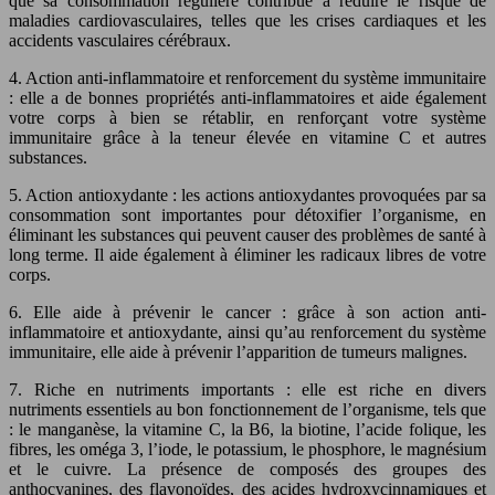
que sa consommation régulière contribue à réduire le risque de
maladies cardiovasculaires, telles que les crises cardiaques et les
accidents vasculaires cérébraux.
4. Action anti-inflammatoire et renforcement du système immunitaire
: elle a de bonnes propriétés anti-inflammatoires et aide également
votre corps à bien se rétablir, en renforçant votre système
immunitaire grâce à la teneur élevée en vitamine C et autres
substances.
5. Action antioxydante : les actions antioxydantes provoquées par sa
consommation sont importantes pour détoxifier l’organisme, en
éliminant les substances qui peuvent causer des problèmes de santé à
long terme. Il aide également à éliminer les radicaux libres de votre
corps.
6. Elle aide à prévenir le cancer : grâce à son action anti-
inflammatoire et antioxydante, ainsi qu’au renforcement du système
immunitaire, elle aide à prévenir l’apparition de tumeurs malignes.
7. Riche en nutriments importants : elle est riche en divers
nutriments essentiels au bon fonctionnement de l’organisme, tels que
: le manganèse, la vitamine C, la B6, la biotine, l’acide folique, les
fibres, les oméga 3, l’iode, le potassium, le phosphore, le magnésium
et le cuivre. La présence de composés des groupes des
anthocyanines, des flavonoïdes, des acides hydroxycinnamiques et