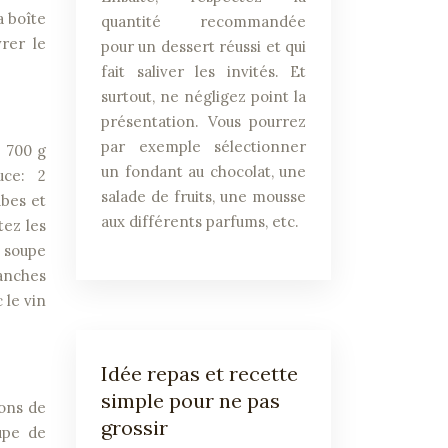
a boîte
quantité recommandée
rer le
pour un dessert réussi et qui
fait saliver les invités. Et
surtout, ne négligez point la
présentation. Vous pourrez
par exemple sélectionner
. 700 g
un fondant au chocolat, une
auce: 2
salade de fruits, une mousse
ubes et
aux différents parfums, etc.
tez les
à soupe
ranches
 le vin
Idée repas et recette
simple pour ne pas
nons de
grossir
oupe de