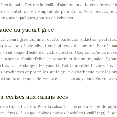
es de pain. Retirez la feuille d’aluminium et le couvercle de l
tez aussitôt en y trempant du pain grillé. Vous pouvez poiv
r » avec quelques gouttes de calvados.
sauce au yaourt grec
uce yaourt grec est une recette barbecue redaction préféréé
s) à soupe d’huile olive.1 ou 2 pincées de piment. Pour la s
e, 1 cuil soupe d’huile d’olive.brochettes. Coupez l’agneau en c
c. à soupe d’huile d’olive, le romarin et le piment, salez. Égout
z l’ail. Mélangez les yaourts, l’ail, la menthe hachée, 1 c. 
 les brochettes et posez-les sur la grille du barbecue avec les b
e temps en temps. Servez avec la sauce au yaourt. Server avec
s-cerises aux raisins secs
de thym, 1 citron. Pour la salsa: 1 cuillère(s) à soupe de pig
uillère(s) à soupe d’olives noires hachées.1 cuillère(s) à s