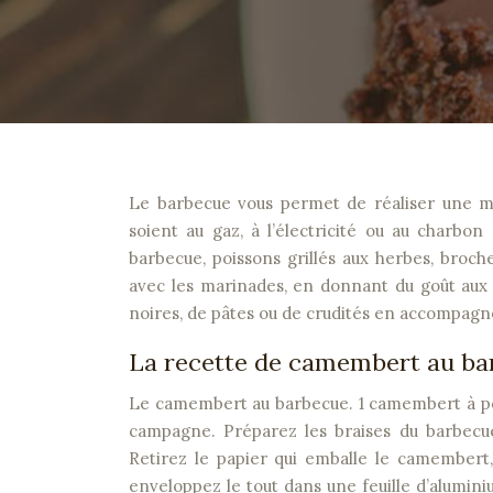
Le barbecue vous permet de réaliser une multitude de recettes originales pour vos fêtes en plein air, qu’elles
soient au gaz, à l’électricité ou au charbo
barbecue, poissons grillés aux herbes, broch
avec les marinades, en donnant du goût aux i
noires, de pâtes ou de crudités en accompag
La recette de camembert au ba
Le camembert au barbecue. 1 camembert à poin
campagne. Préparez les braises du barbecue (
Retirez le papier qui emballe le camembert,
enveloppez le tout dans une feuille d’alumin