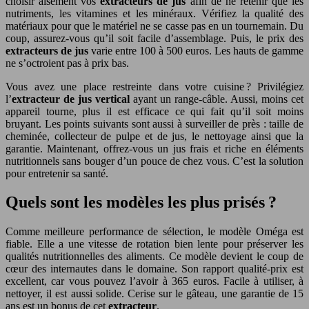
choisir aisément vos
extracteurs de jus
afin de ne retenir que les
nutriments, les vitamines et les minéraux. Vérifiez la qualité des
matériaux pour que le matériel ne se casse pas en un tournemain. Du
coup, assurez-vous qu’il soit facile d’assemblage. Puis, le prix des
extracteurs de jus
varie entre 100 à 500 euros. Les hauts de gamme
ne s’octroient pas à prix bas.
Vous avez une place restreinte dans votre cuisine ? Privilégiez
l’
extracteur de jus vertical
ayant un range-câble. Aussi, moins cet
appareil tourne, plus il est efficace ce qui fait qu’il soit moins
bruyant. Les points suivants sont aussi à surveiller de près : taille de
cheminée, collecteur de pulpe et de jus, le nettoyage ainsi que la
garantie. Maintenant, offrez-vous un jus frais et riche en éléments
nutritionnels sans bouger d’un pouce de chez vous. C’est la solution
pour entretenir sa santé.
Quels sont les modèles les plus prisés ?
Comme meilleure performance de sélection, le modèle Oméga est
fiable. Elle a une vitesse de rotation bien lente pour préserver les
qualités nutritionnelles des aliments. Ce modèle devient le coup de
cœur des internautes dans le domaine. Son rapport qualité-prix est
excellent, car vous pouvez l’avoir à 365 euros. Facile à utiliser, à
nettoyer, il est aussi solide. Cerise sur le gâteau, une garantie de 15
ans est un bonus de cet
extracteur
.