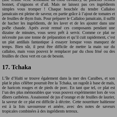
bonnet, d’oignons et d’ail. Mais ne laissez pas ces ingrédients
simples vous tromper ! Chaque bouchée du tendre Callaloo
jamaïcain est pleine de saveur, en partie grâce à l’ajout de tomates et
de feuilles de thym frais. Pour préparer le Callaloo jamaïcain, il suffit
de hacher les ingrédients, de les laver et de les ajouter dans une
poêle chaude. Après avoir remué ces composants pendant une
dizaine de minutes, vous serez prêt à servir. Comme ce plat ne
nécessite pas une tonne de préparation et qu’il cuit rapidement, c’est
un plat antillais fantastique à essayer lorsque vous manquez de
temps. Bien sûr, il peut être difficile de mettre la main sur du
callaloo, mais vous pouvez le remplacer par du chou frisé ou des
feuilles de chou vert en cas de besoin.
17. Tchaka
L’île d’Haïti se trouve également dans la mer des Caraïbes, et son
plat le plus célèbre pourrait être la Tchaka, un ragoût à base de maïs,
de haricots rouges et de pieds de porc. En tant que tel, ce plat est
l’un des plus mémorables que vous pouvez expérimenter lors de vos
dîners caribéens. Assaisonné de jus d’orange et de feuilles de laurier,
la saveur de ce plat est difficile à décrire. Cette nourriture haïtienne
est à la fois savoureuse et amère, avec des notes de saveurs
tropicales combinées à des ingrédients terreux.