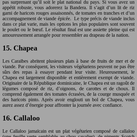
pas surprenant qu’il soit le plat national du pays. Si vous avez un
appétit robuste, vous adorerez la Bandera. Il s’agit d’un lit de riz
garni de haricots rouges assaisonnés, de tomates en tranches et d’un
accompagnement de viande épicée. Le type précis de viande inclus
dans ce plat varie, mais les options les plus populaires sont souvent
le poulet ou le bœuf. Le résultat final est une assiette pleine qui est
amoureusement arrangée pour ressembler au drapeau de la nation.
15. Chapea
Les Caraïbes abritent plusieurs plats à base de fruits de mer et de
viande. Par conséquent, les visiteurs végétariens peuvent ne pas être
sûrs des repas à essayer pendant leur visite. Heureusement, le
Chapea est largement disponible et entièrement exempt de viande.
Originaire de la République dominicaine, le Chapea est un ragoût de
légumes composé de riz, d’oignons, de carottes et de choux. Il
comprend également des tomates écrasées, de la courge musquée et
des haricots pinto. Après avoir englouti un bol de Chapea, vous
aurez assez d’énergie pour affronter la journée avec confiance.
16. Callaloo
Le Callaloo jamaïcain est un plat végétarien composé de callaloo
(une feuille verte semblable au chou cavalier), de piments Scotch