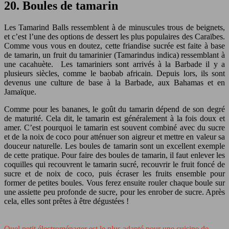
20. Boules de tamarin
Les Tamarind Balls ressemblent à de minuscules trous de beignets,
et c’est l’une des options de dessert les plus populaires des Caraïbes.
Comme vous vous en doutez, cette friandise sucrée est faite à base
de tamarin, un fruit du tamarinier (Tamarindus indica) ressemblant à
une cacahuète. Les tamariniers sont arrivés à la Barbade il y a
plusieurs siècles, comme le baobab africain. Depuis lors, ils sont
devenus une culture de base à la Barbade, aux Bahamas et en
Jamaïque.
Comme pour les bananes, le goût du tamarin dépend de son degré
de maturité. Cela dit, le tamarin est généralement à la fois doux et
amer. C’est pourquoi le tamarin est souvent combiné avec du sucre
et de la noix de coco pour atténuer son aigreur et mettre en valeur sa
douceur naturelle. Les boules de tamarin sont un excellent exemple
de cette pratique. Pour faire des boules de tamarin, il faut enlever les
coquilles qui recouvrent le tamarin sucré, recouvrir le fruit foncé de
sucre et de noix de coco, puis écraser les fruits ensemble pour
former de petites boules. Vous ferez ensuite rouler chaque boule sur
une assiette peu profonde de sucre, pour les enrober de sucre. Après
cela, elles sont prêtes à être dégustées !
Quel petit électroménager est le plus adapté pour une cuisine de