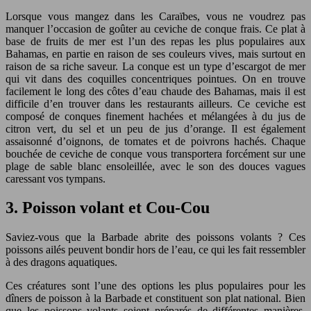
Lorsque vous mangez dans les Caraïbes, vous ne voudrez pas
manquer l’occasion de goûter au ceviche de conque frais. Ce plat à
base de fruits de mer est l’un des repas les plus populaires aux
Bahamas, en partie en raison de ses couleurs vives, mais surtout en
raison de sa riche saveur. La conque est un type d’escargot de mer
qui vit dans des coquilles concentriques pointues. On en trouve
facilement le long des côtes d’eau chaude des Bahamas, mais il est
difficile d’en trouver dans les restaurants ailleurs. Ce ceviche est
composé de conques finement hachées et mélangées à du jus de
citron vert, du sel et un peu de jus d’orange. Il est également
assaisonné d’oignons, de tomates et de poivrons hachés. Chaque
bouchée de ceviche de conque vous transportera forcément sur une
plage de sable blanc ensoleillée, avec le son des douces vagues
caressant vos tympans.
3. Poisson volant et Cou-Cou
Saviez-vous que la Barbade abrite des poissons volants ? Ces
poissons ailés peuvent bondir hors de l’eau, ce qui les fait ressembler
à des dragons aquatiques.
Ces créatures sont l’une des options les plus populaires pour les
dîners de poisson à la Barbade et constituent son plat national. Bien
que les poissons volants soient préparés de différentes manières,