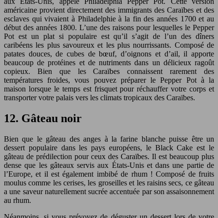
aux États-Unis, appelé Philadelphia Pepper Pot. Cette version
américaine provient directement des immigrants des Caraïbes et des
esclaves qui vivaient à Philadelphie à la fin des années 1700 et au
début des années 1800. L’une des raisons pour lesquelles le Pepper
Pot est un plat si populaire est qu’il s’agit de l’un des dîners
caribéens les plus savoureux et les plus nourrissants. Composé de
patates douces, de cubes de bœuf, d’oignons et d’ail, il apporte
beaucoup de protéines et de nutriments dans un délicieux ragoût
copieux. Bien que les Caraïbes connaissent rarement des
températures froides, vous pouvez préparer le Pepper Pot à la
maison lorsque le temps est frisquet pour réchauffer votre corps et
transporter votre palais vers les climats tropicaux des Caraïbes.
12. Gâteau noir
Bien que le gâteau des anges à la farine blanche puisse être un
dessert populaire dans les pays européens, le Black Cake est le
gâteau de prédilection pour ceux des Caraïbes. Il est beaucoup plus
dense que les gâteaux servis aux États-Unis et dans une partie de
l’Europe, et il est également imbibé de rhum ! Composé de fruits
moulus comme les cerises, les groseilles et les raisins secs, ce gâteau
a une saveur naturellement sucrée accentuée par son assaisonnement
au rhum.
Néanmoins, si vous prévoyez de déguster un dessert lors de votre