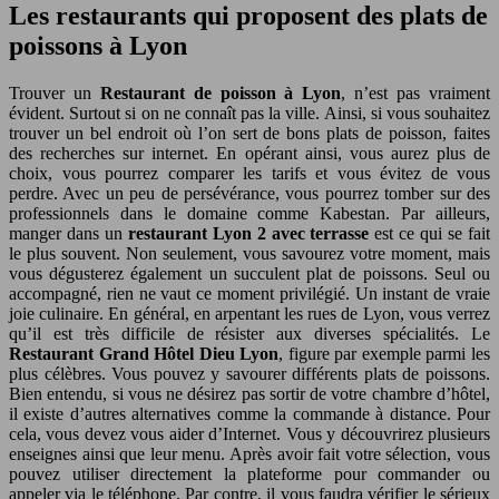
Les restaurants qui proposent des plats de
poissons à Lyon
Trouver un
Restaurant de poisson à Lyon
, n’est pas vraiment
évident. Surtout si on ne connaît pas la ville. Ainsi, si vous souhaitez
trouver un bel endroit où l’on sert de bons plats de poisson, faites
des recherches sur internet. En opérant ainsi, vous aurez plus de
choix, vous pourrez comparer les tarifs et vous évitez de vous
perdre. Avec un peu de persévérance, vous pourrez tomber sur des
professionnels dans le domaine comme Kabestan. Par ailleurs,
manger dans un
restaurant Lyon 2 avec terrasse
est ce qui se fait
le plus souvent. Non seulement, vous savourez votre moment, mais
vous dégusterez également un succulent plat de poissons. Seul ou
accompagné, rien ne vaut ce moment privilégié. Un instant de vraie
joie culinaire. En général, en arpentant les rues de Lyon, vous verrez
qu’il est très difficile de résister aux diverses spécialités. Le
Restaurant Grand Hôtel Dieu Lyon
, figure par exemple parmi les
plus célèbres. Vous pouvez y savourer différents plats de poissons.
Bien entendu, si vous ne désirez pas sortir de votre chambre d’hôtel,
il existe d’autres alternatives comme la commande à distance. Pour
cela, vous devez vous aider d’Internet. Vous y découvrirez plusieurs
enseignes ainsi que leur menu. Après avoir fait votre sélection, vous
pouvez utiliser directement la plateforme pour commander ou
appeler via le téléphone. Par contre, il vous faudra vérifier le sérieux