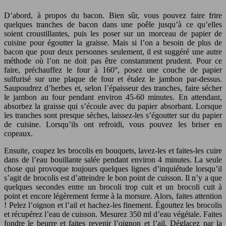
D’abord, à propos du bacon. Bien sûr, vous pouvez faire frire
quelques tranches de bacon dans une poêle jusqu’à ce qu’elles
soient croustillantes, puis les poser sur un morceau de papier de
cuisine pour égoutter la graisse. Mais si l’on a besoin de plus de
bacon que pour deux personnes seulement, il est suggéré une autre
méthode où l’on ne doit pas être constamment prudent. Pour ce
faire, préchauffez le four à 160°, posez une couche de papier
sulfurisé sur une plaque de four et étalez le jambon par-dessus.
Saupoudrez d’herbes et, selon l’épaisseur des tranches, faire sécher
le jambon au four pendant environ 45-60 minutes. En attendant,
absorbez la graisse qui s’écoule avec du papier absorbant. Lorsque
les tranches sont presque sèches, laissez-les s’égoutter sur du papier
de cuisine. Lorsqu’ils ont refroidi, vous pouvez les briser en
copeaux.
Ensuite, coupez les brocolis en bouquets, lavez-les et faites-les cuire
dans de l’eau bouillante salée pendant environ 4 minutes. La seule
chose qui provoque toujours quelques lignes d’inquiétude lorsqu’il
s’agit de brocolis est d’atteindre le bon point de cuisson. Il n’y a que
quelques secondes entre un brocoli trop cuit et un brocoli cuit à
point et encore légèrement ferme à la morsure. Alors, faites attention
! Pelez l’oignon et l’ail et hachez-les finement. Égouttez les brocolis
et récupérez l’eau de cuisson. Mesurez 350 ml d’eau végétale. Faites
fondre le beurre et faites revenir l’oignon et l’ail. Déglacez par la