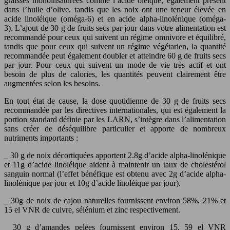
graisses monoinsaturées comme l’acide oléique, également présent
dans l’huile d’olive, tandis que les noix ont une teneur élevée en
acide linoléique (oméga-6) et en acide alpha-linolénique (oméga-
3). L’ajout de 30 g de fruits secs par jour dans votre alimentation est
recommandé pour ceux qui suivent un régime omnivore et équilibré,
tandis que pour ceux qui suivent un régime végétarien, la quantité
recommandée peut également doubler et atteindre 60 g de fruits secs
par jour. Pour ceux qui suivent un mode de vie très actif et ont
besoin de plus de calories, les quantités peuvent clairement être
augmentées selon les besoins.
En tout état de cause, la dose quotidienne de 30 g de fruits secs
recommandée par les directives internationales, qui est également la
portion standard définie par les LARN, s’intègre dans l’alimentation
sans créer de déséquilibre particulier et apporte de nombreux
nutriments importants :
_ 30 g de noix décortiquées apportent 2.8g d’acide alpha-linolénique
et 11g d’acide linoléique aident à maintenir un taux de cholestérol
sanguin normal (l’effet bénéfique est obtenu avec 2g d’acide alpha-
linolénique par jour et 10g d’acide linoléique par jour).
_ 30g de noix de cajou naturelles fournissent environ 58%, 21% et
15 el VNR de cuivre, sélénium et zinc respectivement.
_ 30 g d’amandes pelées fournissent environ 15, 59 el VNR