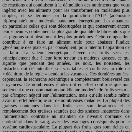
de réactions qui conduisent à la démolition des nutriments que vous
ingérez avec les aliments pour les transformer en molécules plus
simples, et se termine par la production d’ATP (adénosine
triphosphate), une molécule hautement énergétique. Les amandes,
en particulier celles qui sont décortiquées et qui conservent encore
leur « peau », contiennent la plus grande quantité de fibres alors que
les pignons sont absolument les plus protéiques. Cette composition
contribue à en faire un aliment utile pour abaisser l’indice
glycémique des plats et, par conséquent, pour ralentir l’apparition de
la faim. La valeur énergétique élevée des fruits secs est
principalement due à leur forte teneur en matières grasses, ce qui
signifie que pendant des années, les noix, les noisettes, les
pistaches ont été interdites sur vos tables et confinées au rôle de
« déchirure de la règle » pendant les vacances. Ces dernières années,
cependant, la recherche scientifique a complètement bouleversé ces
croyances. De nombreuses études ont en effet confirmé que non
seulement une consommation quotidienne modérée de fruits secs n’a
pas d’impact négatif sur l’alimentation, mais qu’elle semble même
avoir un effet bénéfique sur de nombreuses maladies. La plupart des
graisses contenues dans les fruits secs sont insaturées et le
remplacement des graisses saturées par des graisses insaturées dans
l’alimentation contribue au maintien de niveaux normaux de
cholestérol dans le sang, avec des avantages conséquents pour le
système cardiovasculaire. La plupart des fruits gras sont riches en